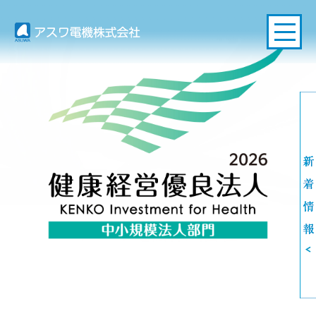
アスワ電機株式会社
Impression gives it
Conception
Technology
Member
〜人に未来により優しく〜
追求し続けるメンバー
斬新な発想
確かな技術